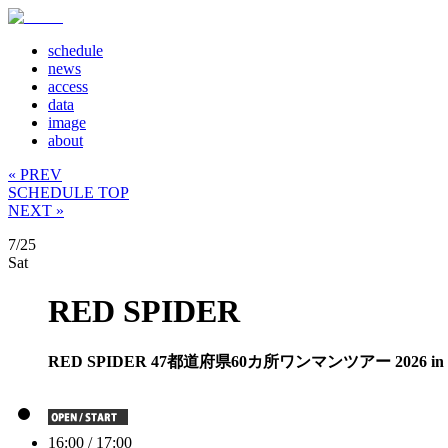
schedule
news
access
data
image
about
« PREV
SCHEDULE TOP
NEXT »
7/25
Sat
RED SPIDER
RED SPIDER 47都道府県60カ所ワンマンツアー 2026 in
16:00 / 17:00